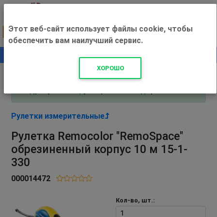
Этот веб-сайт использует файлы cookie, чтобы
обеспечить вам наилучший сервис.
0
+500 ₽
ХОРОШО
Внимание! С 3 августа магазин работает по
адресу Рязань, ул. Прижелезнодорожная 16!
Рулетки измерительные
Рулетка Remocolor "RemoSpace"
обрезиненный корпус 10 м 15-1-
330
000014472
Кол-во, шт.: