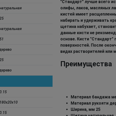
"Стандарт" лучше всего ис
олифы, лаков, масляных л
натуральная
кистей имеет расщепленны
25
набирать и удерживать кра
щетина набухает, станови
натуральная
данные кисти не рекоменд
основе. Кисти "Стандарт"
51
поверхностей. После окон
дерево
видах растворителей или 
25
Преимущества
дерево
0.15
Материал бандажа м
180x20x10
Материал рукояти де
Ширина, мм 25
0.15
Щетина натуральная