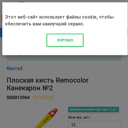
Этот веб-сайт использует файлы cookie, чтобы
обеспечить вам наилучший сервис.
0
+500 ₽
ХОРОШО
Внимание! С 3 августа магазин работает по
адресу Рязань, ул. Прижелезнодорожная 16!
Кисти
Плоская кисть Remocolor
Канекарон №2
000013964
минимальная партия
12 шт
Кол-во, шт.: