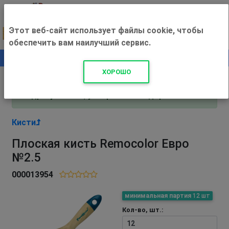
Этот веб-сайт использует файлы cookie, чтобы
обеспечить вам наилучший сервис.
0
+500 ₽
ХОРОШО
Внимание! С 3 августа магазин работает по
адресу Рязань, ул. Прижелезнодорожная 16!
Кисти
Плоская кисть Remocolor Евро
№2.5
000013954
минимальная партия
12 шт
Кол-во, шт.: