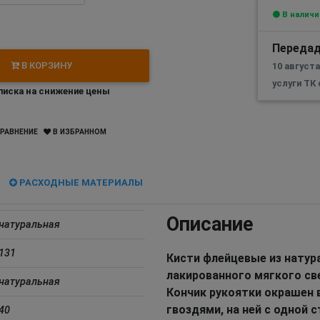
В наличи
Передад
В КОРЗИНУ
10 август
услуги ТК
иска на снижение цены
РАВНЕНИЕ
В ИЗБРАННОМ
РАСХОДНЫЕ МАТЕРИАЛЫ
Описание
натуральная
131
Кисти флейцевые из натур
лакированного мягкого св
натуральная
Кончик рукоятки окрашен 
гвоздями, на ней с одной 
40