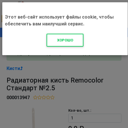
Этот веб-сайт использует файлы cookie, чтобы
обеспечить вам наилучший сервис.
0
+500 ₽
ХОРОШО
Внимание! С 3 августа магазин работает по
адресу Рязань, ул. Прижелезнодорожная 16!
Кисти
Радиаторная кисть Remocolor
Стандарт №2.5
000013947
Кол-во, шт.: