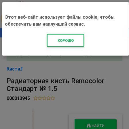
Этот веб-сайт использует файлы cookie, чтобы
обеспечить вам наилучший сервис.
0
+500 ₽
ХОРОШО
Внимание! С 3 августа магазин работает по
адресу Рязань, ул. Прижелезнодорожная 16!
Кисти
Радиаторная кисть Remocolor
Стандарт № 1.5
000013945
НАЙТИ