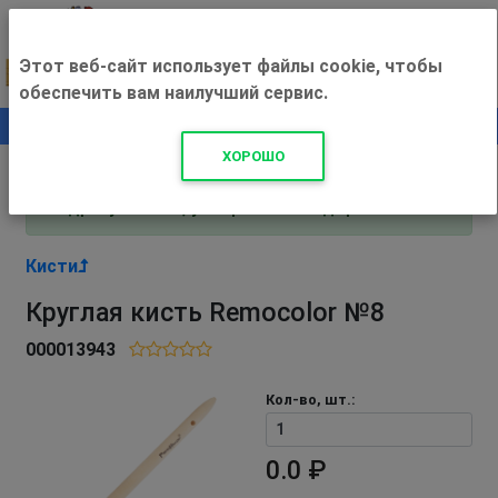
Этот веб-сайт использует файлы cookie, чтобы
обеспечить вам наилучший сервис.
0
+500 ₽
ХОРОШО
Внимание! С 3 августа магазин работает по
адресу Рязань, ул. Прижелезнодорожная 16!
Кисти
Круглая кисть Remocolor №8
000013943
Кол-во, шт.:
0.0 ₽