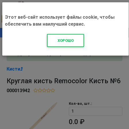
Этот веб-сайт использует файлы cookie, чтобы
обеспечить вам наилучший сервис.
0
+500 ₽
ХОРОШО
Внимание! С 3 августа магазин работает по
адресу Рязань, ул. Прижелезнодорожная 16!
Кисти
Круглая кисть Remocolor Кисть №6
000013942
Кол-во, шт.:
0.0 ₽