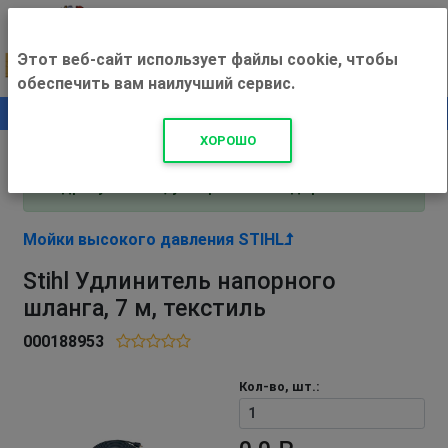
Этот веб-сайт использует файлы cookie, чтобы
обеспечить вам наилучший сервис.
0
+500 ₽
ХОРОШО
Внимание! С 3 августа магазин работает по
адресу Рязань, ул. Прижелезнодорожная 16!
Мойки высокого давления STIHL
Stihl Удлинитель напорного
шланга, 7 м, текстиль
000188953
Кол-во, шт.: