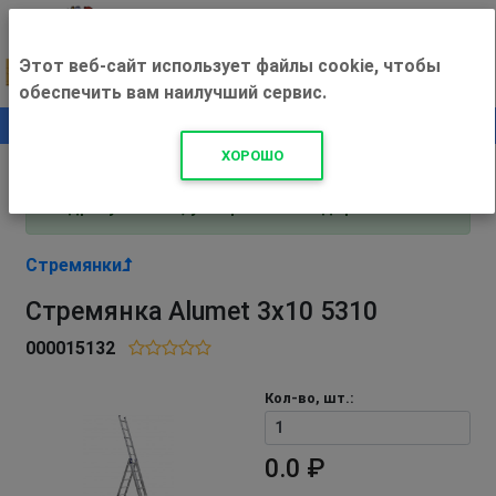
Этот веб-сайт использует файлы cookie, чтобы
обеспечить вам наилучший сервис.
0
+500 ₽
ХОРОШО
Внимание! С 3 августа магазин работает по
адресу Рязань, ул. Прижелезнодорожная 16!
Стремянки
Стремянка Alumet 3х10 5310
000015132
Кол-во, шт.:
0.0 ₽