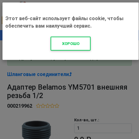
Этот веб-сайт использует файлы cookie, чтобы
обеспечить вам наилучший сервис.
0
+500 ₽
ХОРОШО
Внимание! С 3 августа магазин работает по
адресу Рязань, ул. Прижелезнодорожная 16!
Шланговые соединители
Адаптер Belamos YM5701 внешняя
резьба 1/2
000219962
Кол-во, шт.: