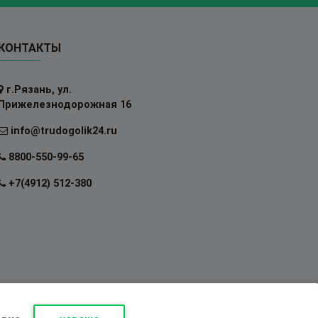
КОНТАКТЫ
г.Рязань, ул.
Прижелезнодорожная 16
info@trudogolik24.ru
8800-550-99-65
+7(4912) 512-380