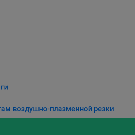
нги
там воздушно-плазменной резки