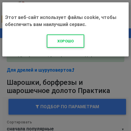
Этот веб-сайт использует файлы cookie, чтобы
обеспечить вам наилучший сервис.
0
+500 ₽
ХОРОШО
Внимание! С 3 августа магазин работает по
адресу Рязань, ул. Прижелезнодорожная 16!
Для дрелей и шуруповертов
Шарошки, борфрезы и
шарошечное долото Практика
ПОДБОР ПО ПАРАМЕТРАМ
Сортировать
▼