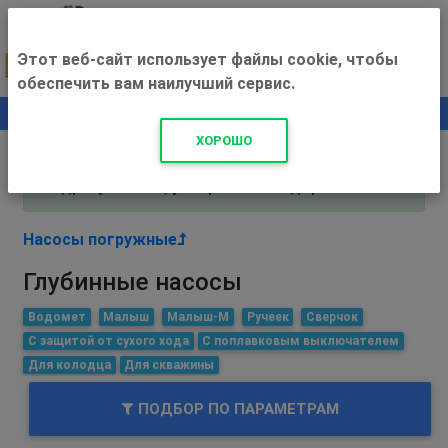
Этот веб-сайт использует файлы cookie, чтобы
обеспечить вам наилучший сервис.
0
+500 ₽
ХОРОШО
Внимание! С 3 августа магазин работает по
адресу Рязань, ул. Прижелезнодорожная 16!
Насосы погружные
Глубинные насосы
Водомет
Малыш
Малыш-М
Ручеек
Сверчок
С защитой от сухого хода
С поплавковым выключателем
Для колодца
Для скважины
ПОДБОР ПО ПАРАМЕТРАМ