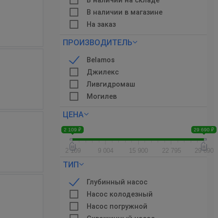
В наличии на складе
В наличии в магазине
На заказ
ПРОИЗВОДИТЕЛЬ
Belamos
Джилекс
Ливгидромаш
Могилев
ЦЕНА
2 109 ₽
29 690 ₽
2 109
9 004
15 900
22 795
29 690
ТИП
Глубинный насос
Насос колодезный
Насос погружной