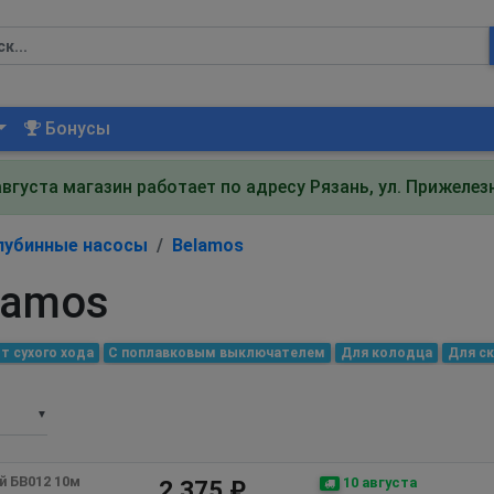
Бонусы
августа магазин работает по адресу Рязань, ул. Прижеле
лубинные насосы
Belamos
lamos
т сухого хода
С поплавковым выключателем
Для колодца
Для с
▼
 БВ012 10м 
10 августа
2 375 ₽