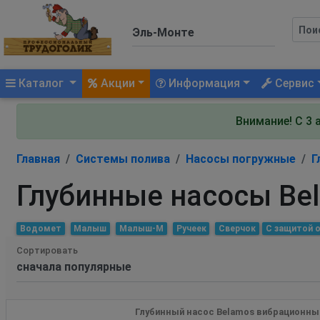
(current)
Каталог
Акции
Информация
Сервис
Внимание! С 3 
Главная
Системы полива
Насосы погружные
Г
Глубинные насосы Be
Водомет
Малыш
Малыш-М
Ручеек
Сверчок
С защитой о
Сортировать
Глубинный насос Belamos вибрационный