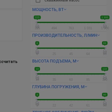
Скважинный насос
МОЩНОСТЬ, ВТ
225
1 300
225
494
763
1 031
1 300
ПРОИЗВОДИТЕЛЬНОСТЬ, Л/МИН
6
83
6
25
45
64
83
ВЫСОТА ПОДЪЕМА, М
ассчитать
10
110
10
35
60
85
110
ГЛУБИНА ПОГРУЖЕНИЯ, М
3
80
3
22
42
61
80