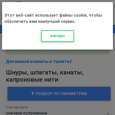
Этот веб-сайт использует файлы cookie, чтобы
обеспечить вам наилучший сервис.
0
+500 ₽
ХОРОШО
Внимание! С 3 августа магазин работает по
адресу Рязань, ул. Прижелезнодорожная 16!
Для ванной комнаты и туалета
Шнуры, шпагаты, канаты,
капроновые нити
ПОДБОР ПО ПАРАМЕТРАМ
Сортировать
▼