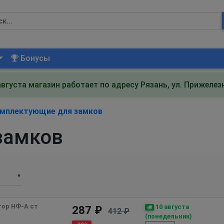
Бонусы
августа магазин работает по адресу Рязань, ул. Прижеле
мплектующие для замков
замков
▼
ор НФ-А ст 
10 августа
287 ₽
412 ₽
(понедельник)