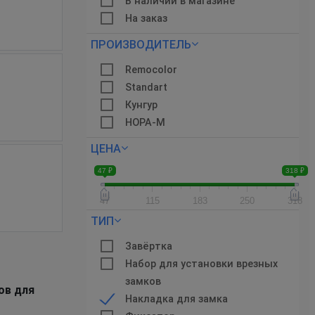
В наличии в магазине
На заказ
ПРОИЗВОДИТЕЛЬ
Remocolor
Standart
Кунгур
НОРА-М
ЦЕНА
47 ₽
318 ₽
47
115
183
250
318
ТИП
Завёртка
Набор для установки врезных
замков
ов для
Накладка для замка