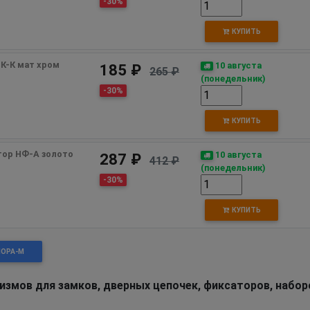
-30%
КУПИТЬ
К-К мат хром
10 августа
185 ₽
265 ₽
(понедельник)
-30%
КУПИТЬ
тор НФ-А золото
10 августа
287 ₽
412 ₽
(понедельник)
-30%
КУПИТЬ
НОРА-М
измов для замков, дверных цепочек, фиксаторов, набор