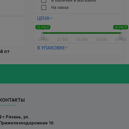
В наличии в магазине
На заказ
ЦЕНА
10 490 ₽
10 690 ₽
10 490
10 540
10 590
10 640
10 690
В УПАКОВКЕ
й от
КОНТАКТЫ
г.Рязань, ул.
Прижелезнодорожная 16