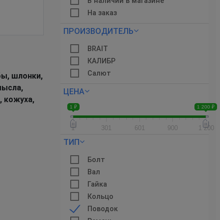
В наличии в магазине
На заказ
ПРОИЗВОДИТЕЛЬ
BRAIT
КАЛИБР
Салют
ы, шлонки,
мысла,
ЦЕНА
, кожуха,
1 ₽
1 200 ₽
1
301
601
900
1 200
ТИП
Болт
Вал
Гайка
Кольцо
Поводок