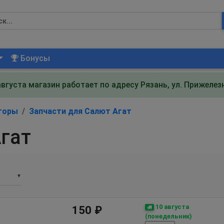
Бонусы
августа магазин работает по адресу Рязань, ул. Прижеле
торы
Запчасти для Салют Агат
гат
▼
10 августа
150 ₽
(понедельник)