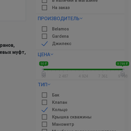
В наличии в магазине
На заказ
ПРОИЗВОДИТЕЛЬ
Belamos
Gardena
Джилекс
ранов,
цевых муфт,
ЦЕНА
50 ₽
9 798 ₽
50
2 487
4 924
7 361
9 798
ТИП
Бак
Клапан
Кольцо
Крышка скважины
Манометр