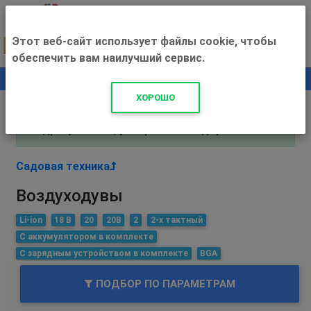
Этот веб-сайт использует файлы cookie, чтобы
обеспечить вам наилучший сервис.
0
+500 ₽
ХОРОШО
Внимание! С 3 августа магазин работает по
адресу Рязань, ул. Прижелезнодорожная 16!
Садовая техника
Воздуходувы
Li-ion
18 В
20
20В
2
2-х тактный
С аккумулятором в комплекте
С зарядным устройством в комплекте
BGA
ПОДБОР ПО ПАРАМЕТРАМ