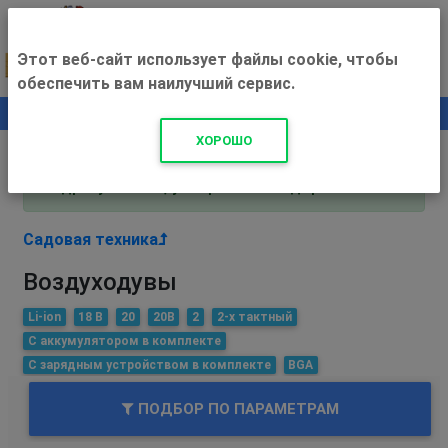
Этот веб-сайт использует файлы cookie, чтобы
обеспечить вам наилучший сервис.
0
+500 ₽
ХОРОШО
Внимание! С 3 августа магазин работает по
адресу Рязань, ул. Прижелезнодорожная 16!
Садовая техника
Воздуходувы
Li-ion
18 В
20
20В
2
2-х тактный
С аккумулятором в комплекте
С зарядным устройством в комплекте
BGA
ПОДБОР ПО ПАРАМЕТРАМ