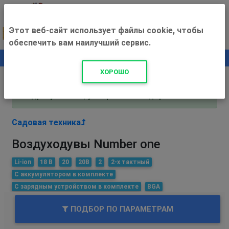
Этот веб-сайт использует файлы cookie, чтобы
обеспечить вам наилучший сервис.
0
+500 ₽
ХОРОШО
Внимание! С 3 августа магазин работает по
адресу Рязань, ул. Прижелезнодорожная 16!
Садовая техника
Воздуходувы Number one
Li-ion
18 В
20
20В
2
2-х тактный
С аккумулятором в комплекте
С зарядным устройством в комплекте
BGA
ПОДБОР ПО ПАРАМЕТРАМ