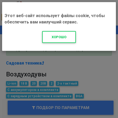
Этот веб-сайт использует файлы cookie, чтобы
обеспечить вам наилучший сервис.
0
+500 ₽
ХОРОШО
Внимание! С 3 августа магазин работает по
адресу Рязань, ул. Прижелезнодорожная 16!
Садовая техника
Воздуходувы
Li-ion
18 В
20
20В
2
2-х тактный
С аккумулятором в комплекте
С зарядным устройством в комплекте
BGA
ПОДБОР ПО ПАРАМЕТРАМ