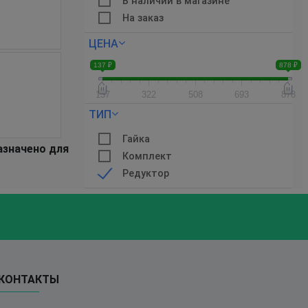
В наличии в магазине
На заказ
ЦЕНА
137 ₽
878 ₽
137
322
508
693
878
ТИП
Гайка
азначено для
Комплект
Редуктор
КОНТАКТЫ