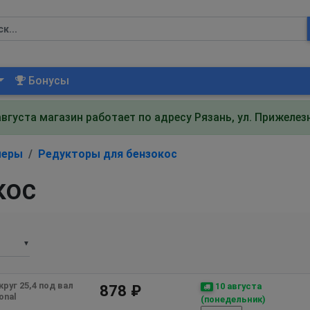
Бонусы
августа магазин работает по адресу Рязань, ул. Прижеле
меры
Редукторы для бензокос
кос
▼
уг 25,4 под вал 
10 августа
878 ₽
onal
(понедельник)