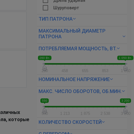
Дрель ударная
Шуруповерт
ТИП ПАТРОНА
МАКСИМАЛЬНЫЙ ДИАМЕТР
ПАТРОНА
ПОТРЕБЛЯЕМАЯ МОЩНОСТЬ, ВТ.
260 Вт.
1 050 Вт.
260
458
655
853
1 050
НОМИНАЛЬНОЕ НАПРЯЖЕНИЕ
МАКС. ЧИСЛО ОБОРОТОВ, ОБ.МИН.
550
3 200
азличных
550
1 213
1 875
2 538
3 200
рла, которые
КОЛИЧЕСТВО СКОРОСТЕЙ