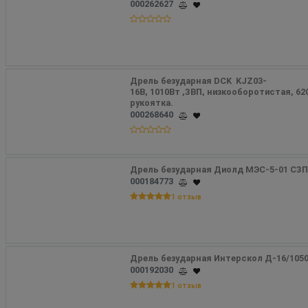
000262627
Дрель безударная DCK  KJZ03-
16B, 1010Вт ,ЗВП, низкооборотистая, 62
рукоятка.
000268640
Дрель безударная Диолд МЭС-5-01 СЗ
000184773
1 отзыв
Дрель безударная Интерскол Д-16/1050
000192030
1 отзыв