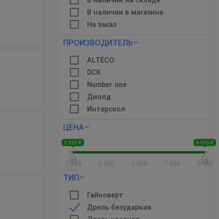
В наличии на складе
В наличии в магазине
На заказ
ПРОИЗВОДИТЕЛЬ
ALTECO
DCK
Number one
Диолд
Интерскол
ЦЕНА
2 210 ₽
8 610 ₽
2 210
3 810
5 410
7 010
8 610
ТИП
Гайковерт
Дрель безударная