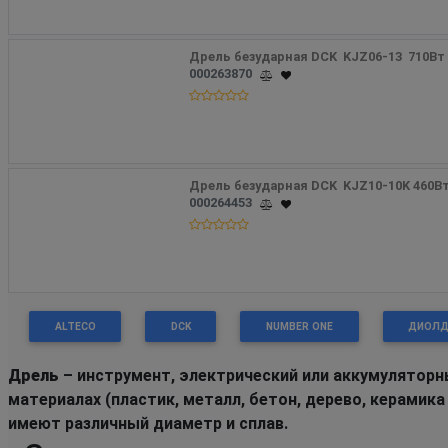
Дрель безударная DCK  KJZ06-13  710Вт
000263870
Дрель безударная DCK  KJZ10-10K 460В
000264453
ALTECO
DCK
NUMBER ONE
ДИОЛ
Дрель
– инструмент, электрический или аккумуляторн
материалах (пластик, металл, бетон, дерево, керамик
имеют различный диаметр и сплав.