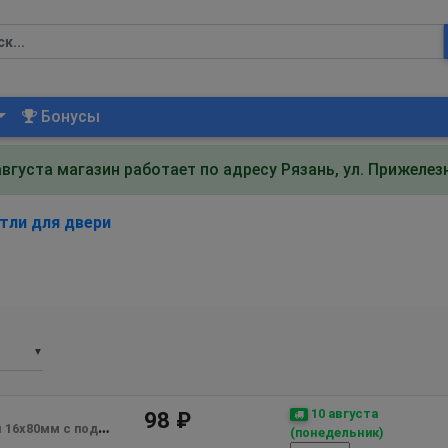
Бонусы
августа магазин работает по адресу Рязань, ул. Прижеле
тли для двери
▼
10 августа
98 ₽
для металлических дверей каплевидная 16х80мм с подшипником
(понедельник)