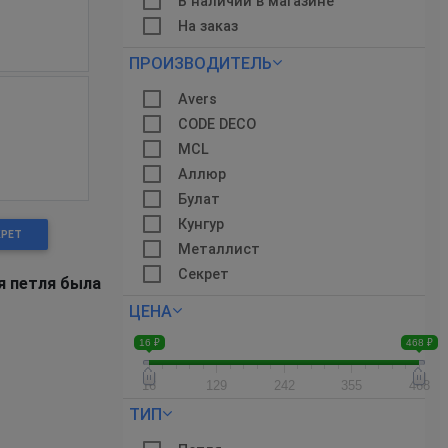
В наличии в магазине
На заказ
ПРОИЗВОДИТЕЛЬ
Avers
CODE DECO
MCL
Аллюр
Булат
Кунгур
КРЕТ
Металлист
Секрет
я петля была
ЦЕНА
16 ₽
468 ₽
16
129
242
355
468
ТИП