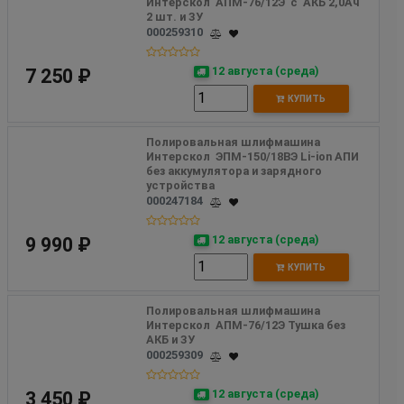
Интерскол  АПМ-76/12Э  с  АКБ 2,0Ач 
2 шт. и ЗУ
000259310
12 августа (среда)
7 250 ₽
КУПИТЬ
Полировальная шлифмашина 
Интерскол  ЭПМ-150/18ВЭ Li-ion АПИ 
без аккумулятора и зарядного 
устройства
000247184
12 августа (среда)
9 990 ₽
КУПИТЬ
Полировальная шлифмашина 
Интерскол  АПМ-76/12Э Тушка без 
АКБ и ЗУ
000259309
12 августа (среда)
3 450 ₽