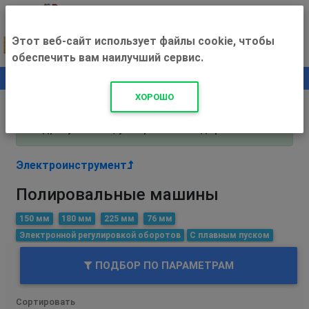
Этот веб-сайт использует файлы cookie, чтобы
обеспечить вам наилучший сервис.
0
+500 ₽
ХОРОШО
Внимание! С 3 августа магазин работает по
адресу Рязань, ул. Прижелезнодорожная 16!
Электроинструмент
Полировальные машины
150 мм
180 мм
225 мм
76 мм
Электронной регулировкой оборотов
С плавным пуском
ПОДБОР ПО ПАРАМЕТРАМ
Сортировать