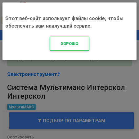
Этот веб-сайт использует файлы cookie, чтобы
обеспечить вам наилучший сервис.
0
+500 ₽
ХОРОШО
Внимание! С 3 августа магазин работает по
адресу Рязань, ул. Прижелезнодорожная 16!
Электроинструмент
Система Мультимакс Интерскол
Интерскол
МультиМАКС
ПОДБОР ПО ПАРАМЕТРАМ
Сортировать