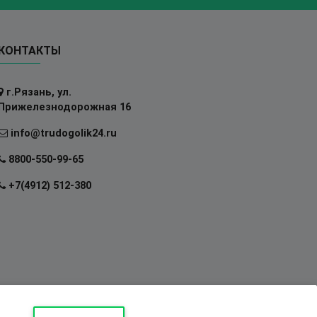
КОНТАКТЫ
г.Рязань, ул.
Прижелезнодорожная 16
info@trudogolik24.ru
8800-550-99-65
+7(4912) 512-380