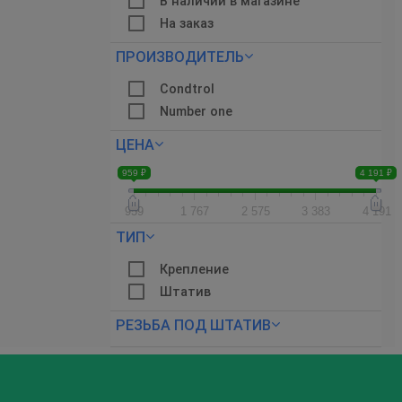
В наличии в магазине
На заказ
ПРОИЗВОДИТЕЛЬ
Condtrol
Number one
ЦЕНА
959 ₽
4 191 ₽
959
1 767
2 575
3 383
4 191
ТИП
Крепление
Штатив
РЕЗЬБА ПОД ШТАТИВ