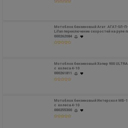
Мотоблок бензиновый Агат  АГАТ-5Л-П-
Lifan переключение скоростей на руле 
000262084
Мотоблок бензиновый Хопер 900 ULTRA 
с  колеса 4-10
000261811
Мотоблок бензиновый Интерскол МБ-100
с  колеса 4-10
000255300