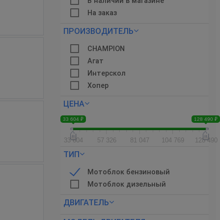
В наличии в магазине
На заказ
ПРОИЗВОДИТЕЛЬ
CHAMPION
Агат
Интерскол
Хопер
ЦЕНА
33 604 ₽
128 490 ₽
33 604
57 326
81 047
104 769
128 490
ТИП
Мотоблок бензиновый
Мотоблок дизельный
ДВИГАТЕЛЬ