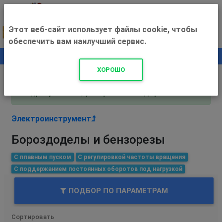
Этот веб-сайт использует файлы cookie, чтобы
обеспечить вам наилучший сервис.
0
+500 ₽
ХОРОШО
Внимание! С 3 августа магазин работает по
адресу Рязань, ул. Прижелезнодорожная 16!
Электроинструмент
Бороздоделы и бензорезы
С плавным пуском
С регулировкой частоты вращения
С поддержанием постоянных оборотов под нагрузкой
ПОДБОР ПО ПАРАМЕТРАМ
Сортировать