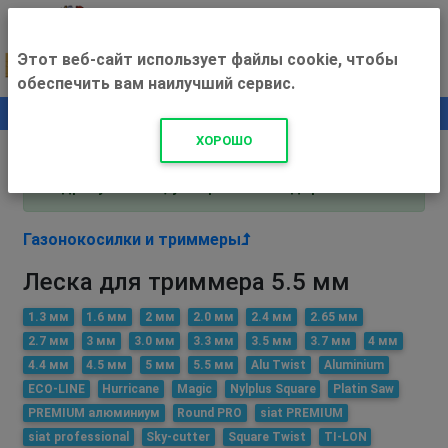
Этот веб-сайт использует файлы cookie, чтобы
обеспечить вам наилучший сервис.
0
+500 ₽
ХОРОШО
Внимание! С 3 августа магазин работает по
адресу Рязань, ул. Прижелезнодорожная 16!
Газонокосилки и триммеры
Леска для триммера 5.5 мм
1.3 мм
1.6 мм
2 мм
2.0 мм
2.4 мм
2.65 мм
2.7 мм
3 мм
3.0 мм
3.3 мм
3.5 мм
3.7 мм
4 мм
4.4 мм
4.5 мм
5 мм
5.5 мм
Alu Twist
Aluminium
ECO-LINE
Hurricane
Magic
Nylplus Square
Platin Saw
PREMIUM алюминиум
Round PRO
siat PREMIUM
siat professional
Sky-cutter
Square Twist
TI-LON