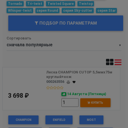
Tornado
Tri-twist
Twisted Square
Twistop
Whisper-twist
серия Round
серия Sky-cutter
серия Star
ПОДБОР ПО ПАРАМЕТРАМ
Сортировать
▼
Леска CHAMPION CUTOP 5,5ммх75м 
круглый+нож 
000263556
14 Августа (Пятница)
3 698 ₽
КУПИТЬ
CHAMPION
ENIFIELD
MOST