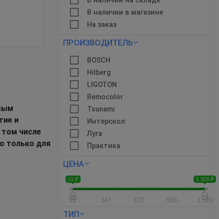
В наличии на складе
В наличии в магазине
На заказ
ПРОИЗВОДИТЕЛЬ
BOSCH
Hilberg
LIGOTON
Remocolor
овым
Tsunami
тие и
Интерскол
 том числе
Луга
го только для
Практика
ЦЕНА
21 ₽
1 323 ₽
21
347
672
998
1 323
ТИП