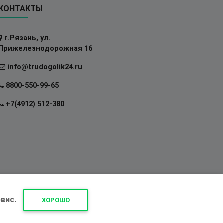
КОНТАКТЫ
г.Рязань, ул.
Прижелезнодорожная 16
info@trudogolik24.ru
8800-550-99-65
+7(4912) 512-380
вис.
ХОРОШО