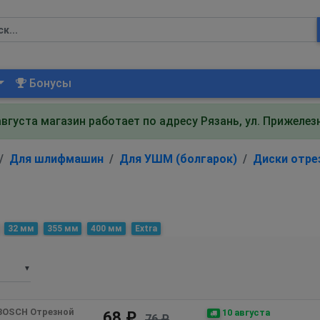
Бонусы
августа магазин работает по адресу Рязань, ул. Прижеле
Для шлифмашин
Для УШМ (болгарок)
Диски отре
32 мм
355 мм
400 мм
Extra
▼
BOSCH Отрезной 
10 августа
68 ₽
76 ₽