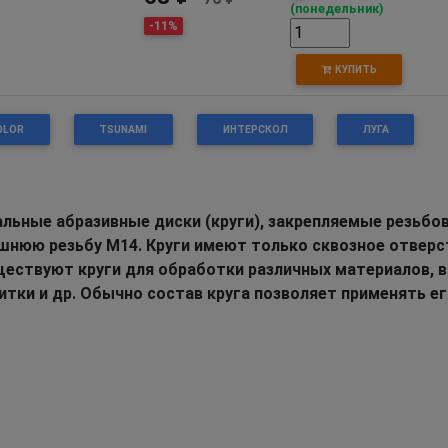
(понедельник)
-11%
КУПИТЬ
OLOR
TSUNAMI
ИНТЕРСКОЛ
ЛУГА
альные абразивные диски (круги), закрепляемые резьб
шнюю резьбу М14. Круги имеют только сквозное отверс
ществуют круги для обработки различных материалов, в
итки и др. Обычно состав круга позволяет применять е