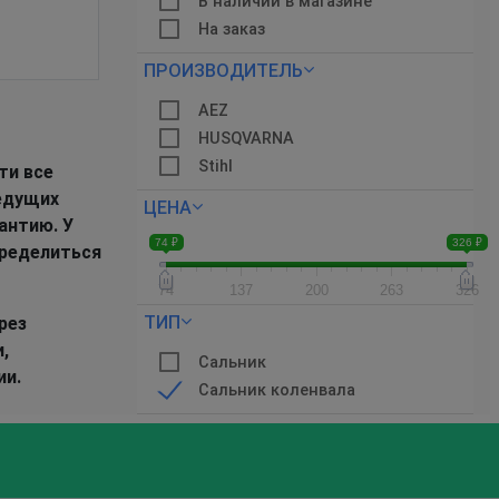
В наличии в магазине
На заказ
ПРОИЗВОДИТЕЛЬ
AEZ
HUSQVARNA
Stihl
ти все
едущих
ЦЕНА
антию. У
74 ₽
326 ₽
пределиться
74
137
200
263
326
ТИП
рез
,
Сальник
ии.
Сальник коленвала