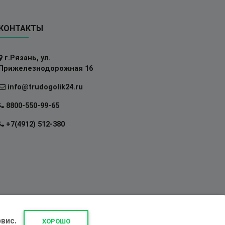
КОНТАКТЫ
г.Рязань, ул.
Прижелезнодорожная 16
info@trudogolik24.ru
8800-550-99-65
+7(4912) 512-380
вис.
ХОРОШО