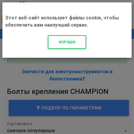
Этот веб-сайт использует файлы cookie, чтобы
обеспечить вам наилучший сервис.
0
+500 ₽
ХОРОШО
Внимание! С 3 августа магазин работает по
адресу Рязань, ул. Прижелезнодорожная 16!
Запчасти для электроинструментов и
бензотехники
Болты крепления CHAMPION
ПОДБОР ПО ПАРАМЕТРАМ
Сортировать
▼