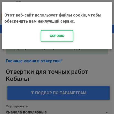
Этот веб-сайт использует файлы cookie, чтобы
обеспечить вам наилучший сервис.
0
+500 ₽
ХОРОШО
Внимание! С 3 августа магазин работает по
адресу Рязань, ул. Прижелезнодорожная 16!
Гаечные ключи и отвертки
Отвертки для точных работ
Кобальт
ПОДБОР ПО ПАРАМЕТРАМ
Сортировать
▼