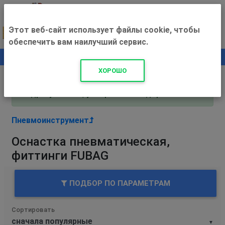
Этот веб-сайт использует файлы cookie, чтобы
обеспечить вам наилучший сервис.
0
+500 ₽
ХОРОШО
Внимание! С 3 августа магазин работает по
адресу Рязань, ул. Прижелезнодорожная 16!
Пневмоинструмент
Оснастка пневматическая,
фиттинги FUBAG
ПОДБОР ПО ПАРАМЕТРАМ
Сортировать
▼